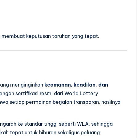
at membuat keputusan taruhan yang tepat.
 yang menginginkan
keamanan, keadilan, dan
ngan sertifikasi resmi dari World Lottery
a setiap permainan berjalan transparan, hasilnya
ngarah ke standar tinggi seperti WLA, sehingga
gkah tepat untuk hiburan sekaligus peluang