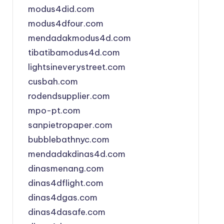
modus4did.com
modus4dfour.com
mendadakmodus4d.com
tibatibamodus4d.com
lightsineverystreet.com
cusbah.com
rodendsupplier.com
mpo-pt.com
sanpietropaper.com
bubblebathnyc.com
mendadakdinas4d.com
dinasmenang.com
dinas4dflight.com
dinas4dgas.com
dinas4dasafe.com