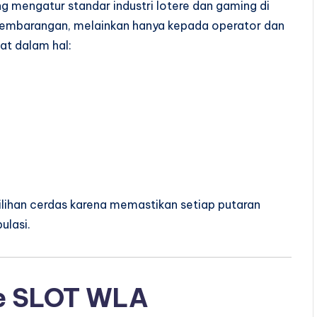
ng mengatur standar industri lotere dan gaming di
an sembarangan, melainkan hanya kepada operator dan
t dalam hal:
ilihan cerdas karena memastikan setiap putaran
ulasi.
me SLOT WLA