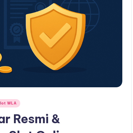
lot WLA
r Resmi &