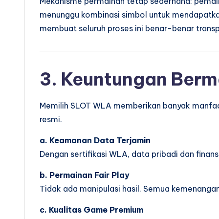
Mekanisme permainan tetap sederhana: pemain 
menunggu kombinasi simbol untuk mendapatka
membuat seluruh proses ini benar-benar transp
3. Keuntungan Berm
Memilih SLOT WLA memberikan banyak manfaat y
resmi.
a. Keamanan Data Terjamin
Dengan sertifikasi WLA, data pribadi dan finansi
b. Permainan Fair Play
Tidak ada manipulasi hasil. Semua kemenangan
c. Kualitas Game Premium