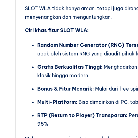
SLOT WLA tidak hanya aman, tetapi juga dira
menyenangkan dan menguntungkan.
Ciri khas fitur SLOT WLA:
Random Number Generator (RNG) Terser
acak oleh sistem RNG yang diaudit pihak k
Grafis Berkualitas Tinggi:
Menghadirkan 
klasik hingga modern.
Bonus & Fitur Menarik:
Mulai dari free spi
Multi-Platform:
Bisa dimainkan di PC, ta
RTP (Return to Player) Transparan:
Pers
95%.