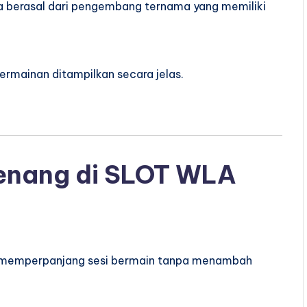
a berasal dari pengembang ternama yang memiliki
permainan ditampilkan secara jelas.
Menang di SLOT WLA
uk memperpanjang sesi bermain tanpa menambah