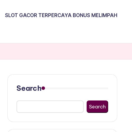
SLOT GACOR TERPERCAYA BONUS MELIMPAH
Search
Search