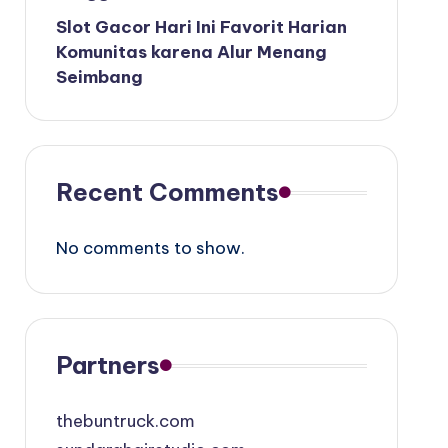
Slot Gacor Hari Ini Favorit Harian
Komunitas karena Alur Menang
Seimbang
Recent Comments
No comments to show.
Partners
thebuntruck.com