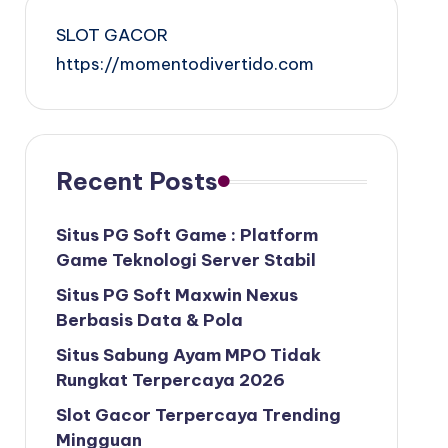
SLOT GACOR
https://momentodivertido.com
Recent Posts
Situs PG Soft Game : Platform
Game Teknologi Server Stabil
Situs PG Soft Maxwin Nexus
Berbasis Data & Pola
Situs Sabung Ayam MPO Tidak
Rungkat Terpercaya 2026
Slot Gacor Terpercaya Trending
Mingguan