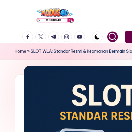
Skip
to
s
Temukan
content
facebook.com
twitter.com
t.me
instagram.com
youtube.com
Tips
l
dan
o
Home
»
SLOT WLA: Standar Resmi & Keamanan Bermain Slo
Trisk
Slot
t
Gacor
o
Hari
Ini
n
disini
li
n
e