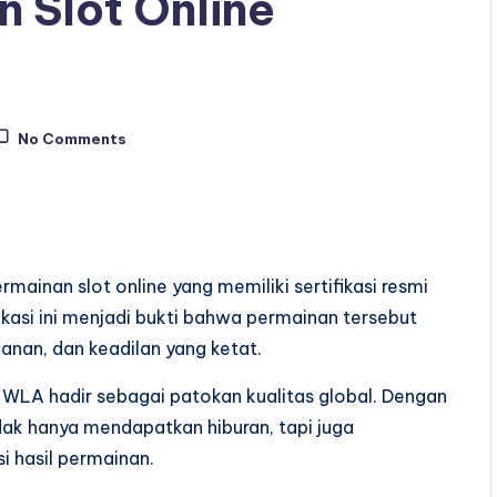
 Slot Online
No Comments
mainan slot online yang memiliki sertifikasi resmi
fikasi ini menjadi bukti bahwa permainan tersebut
anan, dan keadilan yang ketat.
, WLA hadir sebagai patokan kualitas global. Dengan
dak hanya mendapatkan hiburan, tapi juga
i hasil permainan.