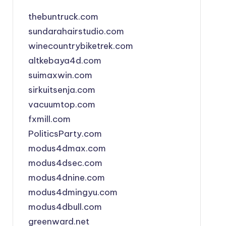
thebuntruck.com
sundarahairstudio.com
winecountrybiketrek.com
altkebaya4d.com
suimaxwin.com
sirkuitsenja.com
vacuumtop.com
fxmill.com
PoliticsParty.com
modus4dmax.com
modus4dsec.com
modus4dnine.com
modus4dmingyu.com
modus4dbull.com
greenward.net