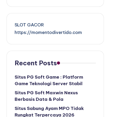
SLOT GACOR
https://momentodivertido.com
Recent Posts
Situs PG Soft Game : Platform
Game Teknologi Server Stabil
Situs PG Soft Maxwin Nexus
Berbasis Data & Pola
Situs Sabung Ayam MPO Tidak
Rungkat Terpercaya 2026