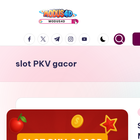
Skip
to
s
Temukan
content
facebook.com
twitter.com
t.me
instagram.com
youtube.com
Tips
l
dan
o
Trisk
slot PKV gacor
Slot
t
Gacor
o
Hari
Ini
n
disini
li
n
i
e