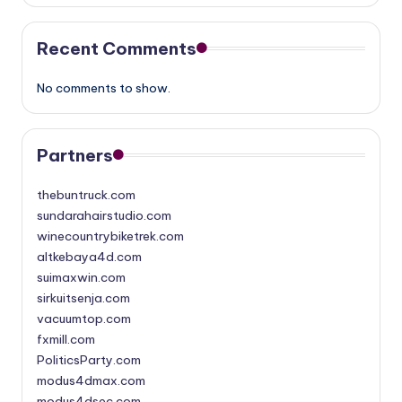
Recent Comments
No comments to show.
Partners
thebuntruck.com
sundarahairstudio.com
winecountrybiketrek.com
altkebaya4d.com
suimaxwin.com
sirkuitsenja.com
vacuumtop.com
fxmill.com
PoliticsParty.com
modus4dmax.com
modus4dsec.com