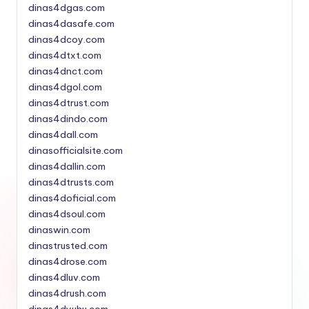
dinas4dgas.com
dinas4dasafe.com
dinas4dcoy.com
dinas4dtxt.com
dinas4dnct.com
dinas4dgol.com
dinas4dtrust.com
dinas4dindo.com
dinas4dall.com
dinasofficialsite.com
dinas4dallin.com
dinas4dtrusts.com
dinas4doficial.com
dinas4dsoul.com
dinaswin.com
dinastrusted.com
dinas4drose.com
dinas4dluv.com
dinas4drush.com
dinas4dyuhu.com