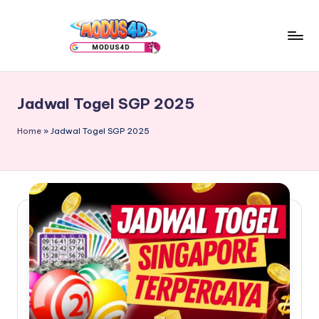
Skip
to
s
content
Temukan
Tips
l
dan
Jadwal Togel SGP 2025
o
Trisk
Slot
t
Home
»
Jadwal Togel SGP 2025
Gacor
o
Hari
n
Ini
disini
li
n
e
p
a