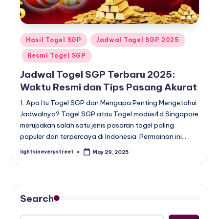
li
n
g
Posted
Hasil Togel SGP
Jadwal Togel SGP 2025
g
in
Resmi Togel SGP
a
Jadwal Togel SGP Terbaru 2025:
c
Waktu Resmi dan Tips Pasang Akurat
o
1. Apa Itu Togel SGP dan Mengapa Penting Mengetahui
r
Jadwalnya? Togel SGP atau Togel modus4d Singapore
merupakan salah satu jenis pasaran togel paling
t
populer dan terpercaya di Indonesia. Permainan ini…
a
lightsineverystreet
May 29, 2025
Posted
by
h
u
n
Search
2