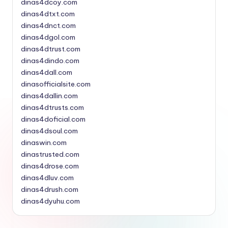
dinas4dcoy.com
dinas4dtxt.com
dinas4dnct.com
dinas4dgol.com
dinas4dtrust.com
dinas4dindo.com
dinas4dall.com
dinasofficialsite.com
dinas4dallin.com
dinas4dtrusts.com
dinas4doficial.com
dinas4dsoul.com
dinaswin.com
dinastrusted.com
dinas4drose.com
dinas4dluv.com
dinas4drush.com
dinas4dyuhu.com