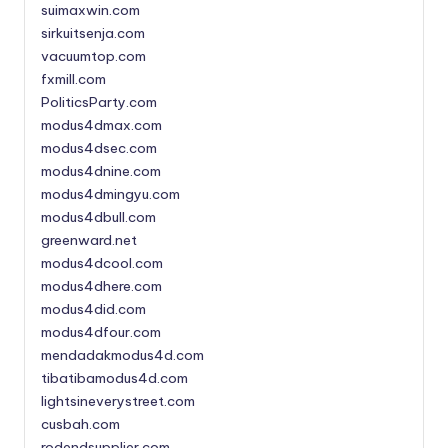
suimaxwin.com
sirkuitsenja.com
vacuumtop.com
fxmill.com
PoliticsParty.com
modus4dmax.com
modus4dsec.com
modus4dnine.com
modus4dmingyu.com
modus4dbull.com
greenward.net
modus4dcool.com
modus4dhere.com
modus4did.com
modus4dfour.com
mendadakmodus4d.com
tibatibamodus4d.com
lightsineverystreet.com
cusbah.com
rodendsupplier.com