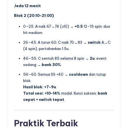
Jeda 12 menit
Blok 2 (20:10–21:00)
0–25: A naik 67→74 (≥10) →
+0.5
12–15 spin; dua
hit medium.
26–45: A turun 60; C naik 70→83 →
switch
A→C
(4 spin), pertahankan 1.5u.
46–55: C sentuh 85 selama 8 spin →
2u
; event
sedang →
bank 30%
.
56–60: Semua SS <40 →
cooldown
dan tutup
blok.
Hasil blok:
+7–9u
.
Total sesi:
+10–14%
modal. Kunci sukses:
bank
cepat + switch tepat
.
Praktik Terbaik