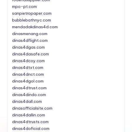
mpo-pt.com
sanpietropaper.com
bubblebathnyc.com
mendadakdinas4d.com
dinasmenang.com
dinas4dflight.com
dinas4dgas.com
dinas4dasafe.com
dinas4dcoy.com
dinas4dtxt.com
dinas4dnct.com
dinas4dgol.com
dinas4dtrust.com
dinas4dindo.com
dinas4dall.com
dinasofficialsite.com
dinas4dallin.com
dinas4dtrusts.com
dinas4doficial.com