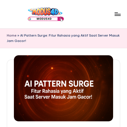
Skip
to
s
content
Temukan
Tips
l
Home
»
AI Pattern Surge: Fitur Rahasia yang Aktif Saat Server Masuk
dan
Jam Gacor!
o
Trisk
Slot
t
Gacor
o
Hari
n
Ini
disini
li
n
e
p
a