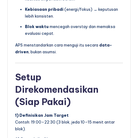
Kebiasaan pribadi
(energi/fokus) → keputusan
lebih konsisten.
Blok waktu
mencegah overstay dan memaksa
evaluasi cepat.
APS menstandarkan cara menguji itu secara
data-
driven
, bukan asumsi.
Setup
Direkomendasikan
(Siap Pakai)
1) Definisikan Jam Target
Contoh: 19:00–22:30 (3 blok, jeda 10–15 menit antar
blok).