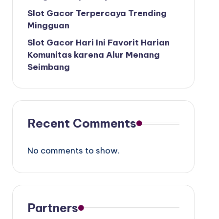
Slot Gacor Terpercaya Trending
Mingguan
Slot Gacor Hari Ini Favorit Harian
Komunitas karena Alur Menang
Seimbang
Recent Comments
No comments to show.
Partners