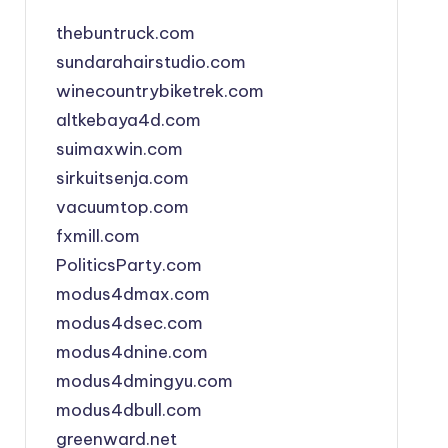
thebuntruck.com
sundarahairstudio.com
winecountrybiketrek.com
altkebaya4d.com
suimaxwin.com
sirkuitsenja.com
vacuumtop.com
fxmill.com
PoliticsParty.com
modus4dmax.com
modus4dsec.com
modus4dnine.com
modus4dmingyu.com
modus4dbull.com
greenward.net