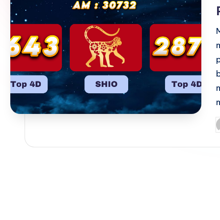
p
a
li
n
g
g
P
a
b
c
o
r