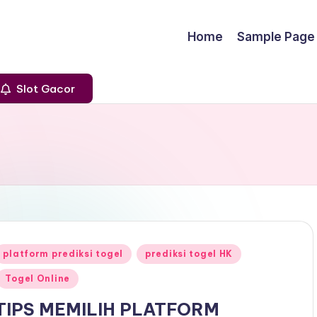
Home
Sample Page
Slot Gacor
Posted
platform prediksi togel
prediksi togel HK
n
Togel Online
TIPS MEMILIH PLATFORM