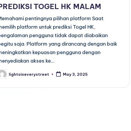
PREDIKSI TOGEL HK MALAM
Memahami pentingnya pilihan platform Saat
memilih platform untuk prediksi Togel HK,
pengalaman pengguna tidak dapat diabaikan
begitu saja. Platform yang dirancang dengan baik
meningkatkan kepuasan pengguna dengan
menyediakan akses ke…
lightsineverystreet
May 3, 2025
osted
y