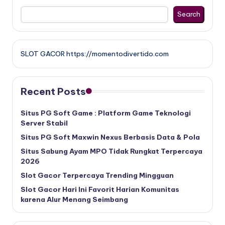
0
Search
2
5
SLOT GACOR https://momentodivertido.com
Recent Posts
Situs PG Soft Game : Platform Game Teknologi
Server Stabil
Situs PG Soft Maxwin Nexus Berbasis Data & Pola
Situs Sabung Ayam MPO Tidak Rungkat Terpercaya
2026
Slot Gacor Terpercaya Trending Mingguan
Slot Gacor Hari Ini Favorit Harian Komunitas
karena Alur Menang Seimbang